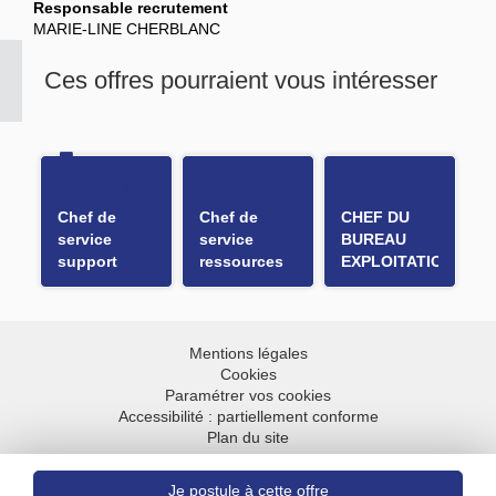
Responsable recrutement
MARIE-LINE CHERBLANC
Ces offres pourraient vous intéresser
Chef de
Chef de
CHEF DU
service
service
BUREAU
support
ressources
EXPLOITATION
utilisateurs
H/F
DOMAINE
et
PUBLIC -
équipements
ADJOINT AU
H/F
CHEF DE
Mentions légales
SERVICE
Cookies
EXPLOITATION
Paramétrer vos cookies
Accessibilité : partiellement conforme
ROUTIERE
Plan du site
H/F
Aller en haut