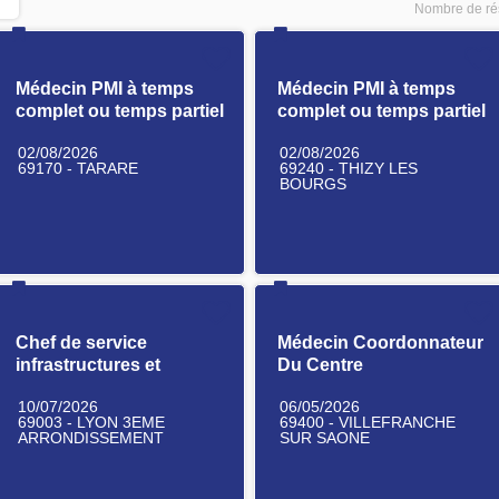
Nombre de rés
Médecin PMI à temps
Médecin PMI à temps
complet ou temps partiel
complet ou temps partiel
H/F
H/F
02/08/2026
02/08/2026
69170 - TARARE
69240 - THIZY LES
BOURGS
Chef de service
Médecin Coordonnateur
infrastructures et
Du Centre
systèmes H/F
Départemental de Santé
10/07/2026
06/05/2026
et d'Éducation Sexuelle
69003 - LYON 3EME
69400 - VILLEFRANCHE
(CDSES) H/F
ARRONDISSEMENT
SUR SAONE