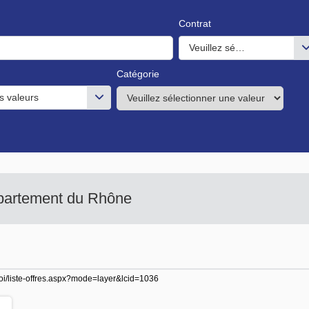
Contrat
Veuillez sélectionner une o
Catégorie
s valeurs
épartement du Rhône
ploi/liste-offres.aspx?mode=layer&lcid=1036