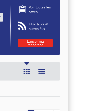
Voir toutes les
offres
u des valeurs
Flux
RSS
et
autres flux