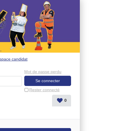
space candidat
Mot de passe perdu
Rester connecté
0