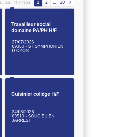
1
2
10
ultats :
74 offre(s)
Travailleur social
domaine PA/PH H/F
27/07/2026
69360 - ST SYMPHORIEN
D OZON
Cuisinier collège H/F
24/03/2026
69510 - SOUCIEU EN
JARREST