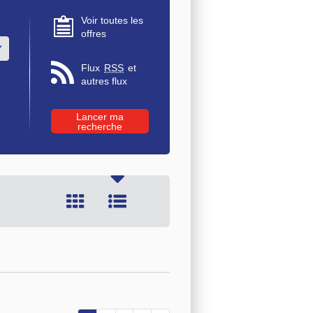
Voir toutes les
offres
u des valeurs
Flux
RSS
et
autres flux