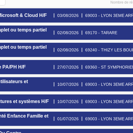
Nombre de rés
icrosoft & Cloud H/F
03/08/2026
69003 - LYON 3EME A
let ou temps partiel
02/08/2026
69170 - TARARE
let ou temps partiel
02/08/2026
69240 - THIZY LES BO
ne PA/PH H/F
27/07/2026
69360 - ST SYMPHORI
ilisateurs et
10/07/2026
69003 - LYON 3EME A
ctures et systèmes H/F
10/07/2026
69003 - LYON 3EME A
nté Enfance Famille et
01/07/2026
69003 - LYON 3EME A