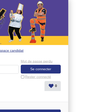
space candidat
Mot de passe perdu
Rester connecté
0