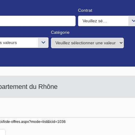
Contrat
Veuillez sélectionner une o
Catégorie
s valeurs
épartement du Rhône
loi/liste-offres.aspx?mode=list&lcid=1036