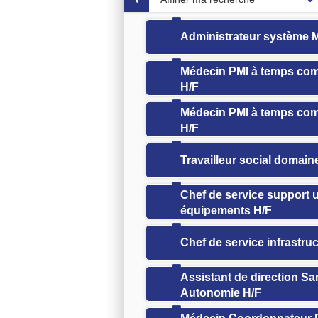
Administrateur système M
Médecin PMI à temps comp
H/F
Médecin PMI à temps comp
H/F
Travailleur social domai
Chef de service support ut
équipements H/F
Chef de service infrastru
Assistant de direction Sa
Autonomie H/F