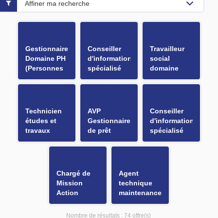
Affiner ma recherche
Gestionnaire
Conseiller
Travailleur
Domaine PH
d'information
social
(Personnes
spécialisé
domaine
Handicapées)
H/F
Insertion H/F
H/F
Technicien
AVP
Conseiller
études et
Gestionnaire
d'information
travaux
de prêt
spécialisé
Voirie H/F
d'ouvrages
H/F
médiathèque
H/F
Chargé de
Agent
Mission
technique
Action
maintenance
Sociale H/F
bâtiment H/F
Nombre de résultats :
74 offre(s)