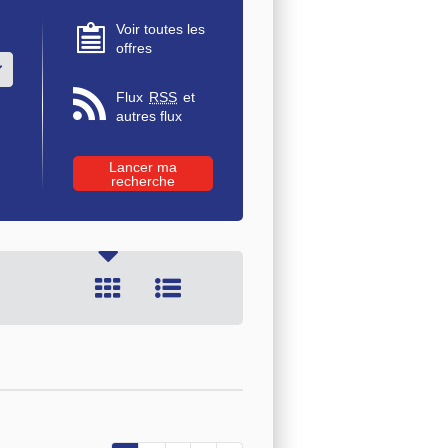
Voir toutes les
offres
u des valeurs
Flux
RSS
et
autres flux