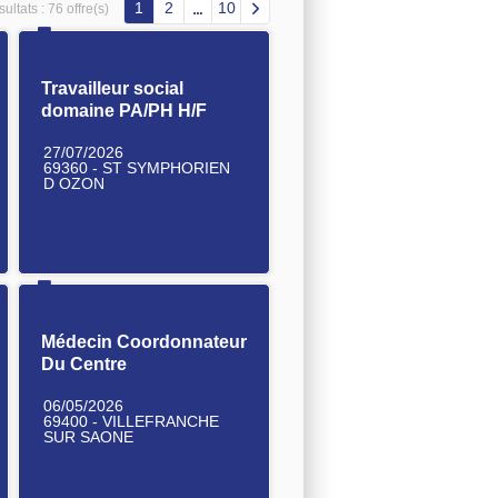
1
2
10
ultats :
76 offre(s)
Travailleur social
domaine PA/PH H/F
27/07/2026
69360 - ST SYMPHORIEN
D OZON
Médecin Coordonnateur
Du Centre
Départemental de Santé
06/05/2026
et d'Éducation Sexuelle
69400 - VILLEFRANCHE
(CDSES) H/F
SUR SAONE