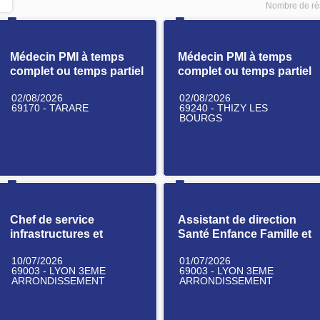
Nombre de rés
Médecin PMI à temps
Médecin PMI à temps
complet ou temps partiel
complet ou temps partiel
H/F
H/F
02/08/2026
02/08/2026
69170 - TARARE
69240 - THIZY LES
BOURGS
Chef de service
Assistant de direction
infrastructures et
Santé Enfance Famille et
systèmes H/F
Autonomie H/F
10/07/2026
01/07/2026
69003 - LYON 3EME
69003 - LYON 3EME
ARRONDISSEMENT
ARRONDISSEMENT