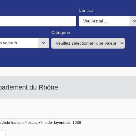
Contrat
Veuillez sélectionner une o
Catégorie
s valeurs
épartement du Rhône
ploi/liste-toutes-offres.aspx?mode=layer&lcid=1036