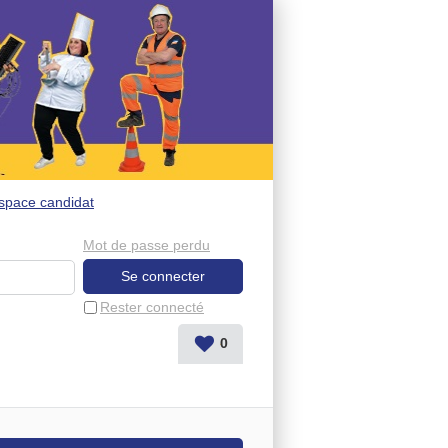
space candidat
Mot de passe perdu
Rester connecté
0