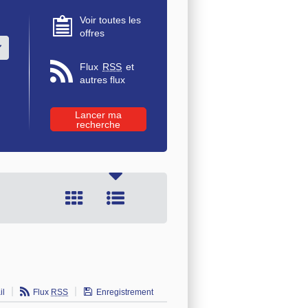
Voir toutes les
offres
u des valeurs
Flux
RSS
et
autres flux
il
Flux
RSS
Enregistrement