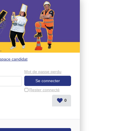
space candidat
Mot de passe perdu
Rester connecté
0