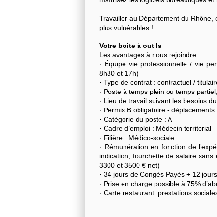
Travailler au Département du Rhône, c’
plus vulnérables !
Votre boite à outils
Les avantages à nous rejoindre :
· Équipe vie professionnelle / vie p
8h30 et 17h)
· Type de contrat : contractuel / titulair
· Poste à temps plein ou temps partiel, 
· Lieu de travail suivant les besoins d
· Permis B obligatoire - déplacements s
· Catégorie du poste : A
· Cadre d’emploi : Médecin territorial
· Filière : Médico-sociale
· Rémunération en fonction de l’expéri
indication, fourchette de salaire sans
3300 et 3500 € net)
· 34 jours de Congés Payés + 12 jour
· Prise en charge possible à 75% d’
· Carte restaurant, prestations sociale