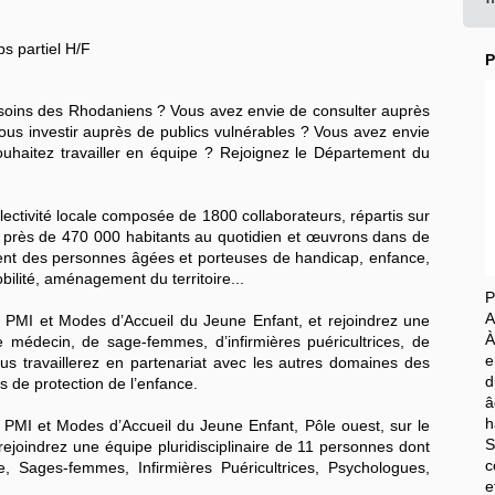
s partiel H/F
P
 soins des Rhodaniens ? Vous avez envie de consulter auprès
ous investir auprès de publics vulnérables ? Vous avez envie
souhaitez travailler en équipe ? Rejoignez le Département du
ctivité locale composée de 1800 collaborateurs, répartis sur
s près de 470 000 habitants au quotidien et œuvrons dans de
 des personnes âgées et porteuses de handicap, enfance,
obilité, aménagement du territoire...
P
A
té PMI et Modes d’Accueil du Jeune Enfant, et rejoindrez une
À
e médecin, de sage-femmes, d’infirmières puéricultrices, de
e
us travaillerez en partenariat avec les autres domaines des
d
ces de protection de l’enfance.
â
h
é PMI et Modes d’Accueil du Jeune Enfant, Pôle ouest, sur le
S
rejoindrez une équipe pluridisciplinaire de 11 personnes dont
c
, Sages-femmes, Infirmières Puéricultrices, Psychologues,
e