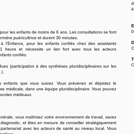
é
E
:
0
pour les enfants de moins de 6 ans. Les consultations se font
mière puéricultrice et durent 30 minutes.
D
 à l’Enfance, pour les enfants confiés chez des assistants
O
t 1 heure et nécessite un lien fort avec tous les acteurs
nfants confiés.
T
O
ues (participation à des synthèses pluridisciplinaires sur les
…).
s enfants que vous suivez. Vous prévenez et dépistez le
se médicale, dans une équipe pluridisciplinaire. Vous pouvez
otocoles médicaux
nérale, vous maîtrisez votre environnement de travail, savez
n diagnostic, et êtes en mesure de conseiller stratégiquement
n partenariat avec les acteurs de santé au niveau local. Vous
 métiers.