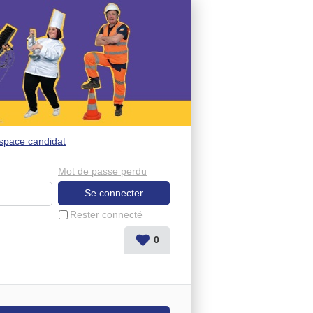
space candidat
Mot de passe perdu
Rester connecté
0