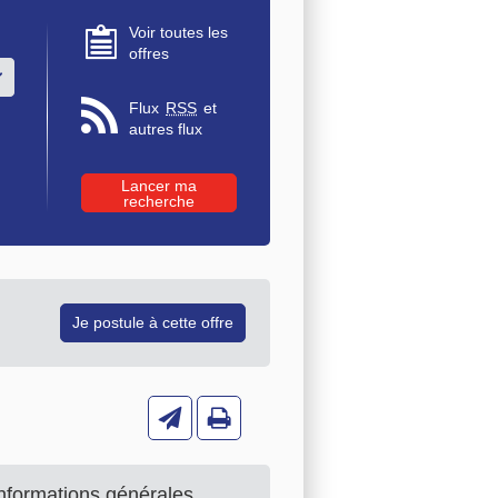
Voir toutes les
offres
u des valeurs
Flux
RSS
et
autres flux
nformations générales