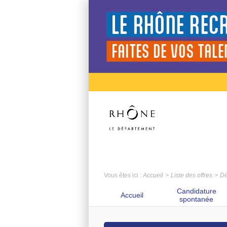
Vous êtes ici :
Accueil
Liste des offres
Dé
Candidature
Accueil
spontanée