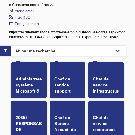
» Conserver ces critères via :
Alerte email
Flux
RSS
Enregistrement
https://recrutement.rhone.fr/offre-de-emploi/liste-toutes-offres.aspx?mod
e=layer&lcid=1036&facet_ApplicantCriteria_ExperienceLevel=583
Affiner ma recherche
Administrateur
Chef de
Chef de
système
service
service
Microsoft &
support
infrastructures
Cloud H/F
utilisateurs
et systèmes
et
H/F
équipements
H/F
20655-
Chef de
Chef de
RESPONSABLE
Bureau
service
DE
Accueil de
ressources