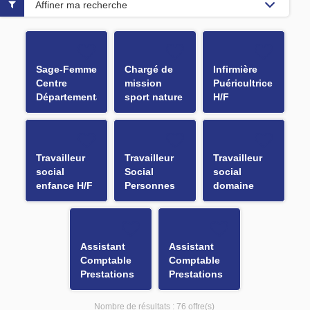
Affiner ma recherche
Sage-Femme
Chargé de
Infirmière
Centre
mission
Puéricultrice
Départemental
sport nature
H/F
de Santé et
Géocaching
d'Education
Les Gnolus
Sexuelle
H/F
(CDSES) H/F
Travailleur
Travailleur
Travailleur
social
Social
social
enfance H/F
Personnes
domaine
Handicapées
enfance -
(PH) H/F
Saint
Symphorien
sur Coise
Assistant
Assistant
H/F
Comptable
Comptable
Prestations
Prestations
Aides à
Aides à
Domicile et
Domicile et
Nombre de résultats :
76 offre(s)